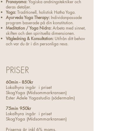
Pranayama:
Yogiska andningstekniker och
deras detaljer.
Yoga:
Traditionell, holistisk Hatha Yoga.
Ayurveda Yoga Therapy:
Individanpassade
program baserade på din konstitution.
Meditation / Yoga Nidra:
Arbeta med sinnet,
skiften och den spirituella dimensionen.
Vägledning & Konsultation:
Utifrån ditt behov
och var du är i din personliga resa.
PRISER
60min - 850kr
Lokalhyra ingår i priset
SkogYoga (Midsommarkransen)
Ester Adele Yogastudio (södermalm)
75min 950kr
Lokalhyra ingår i priset
SkogYoga (Midsommarkransen)
Priserna är inkl 6% moms.