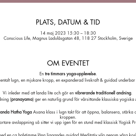
PLATS, DATUM & TID
14 maj 2023 15:30 – 18:30
Conscious Life, Magnus Ladulåsgatan 48, 118 27 Stockholm, Sverige
OM EVENTET
En
tre timmars yoga-upplevelse
.
entalt lugn, en mjukare kropp, en expanderad livskraft & guidad underbar m
Vi inleder med att landa lite och gör en
vibrerande traditionell andning
.
ning (
pranayama
) ger en naturlig grund för vårsittande klassiska yogiska
anda Hatha Yoga
Asana klass i lugn takt för att öppna, balansera, stärka 
kroppen.
kortare avslappning så sitter vi upp igen för en stund med klassisk Yogisk
med en ca halvtimme lång liggandes guidad Meditativ vila genom våra kos