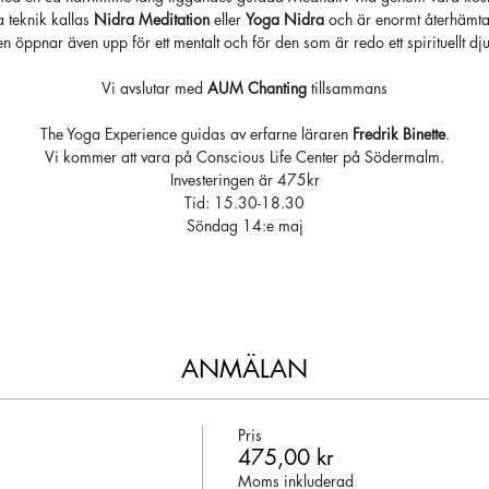
a teknik kallas
Nidra Meditation
eller
Yoga Nidra
och är enormt återhämta
n öppnar även upp för ett mentalt och för den som är redo ett spirituellt dj
Vi avslutar med
AUM Chanting
tillsammans
The Yoga Experience guidas av erfarne läraren
Fredrik Binette
.
Vi kommer att vara på Conscious Life Center på Södermalm.
Investeringen är 475kr
Tid: 15.30-18.30
Söndag 14:e maj
ANMÄLAN
Pris
475,00 kr
Moms inkluderad