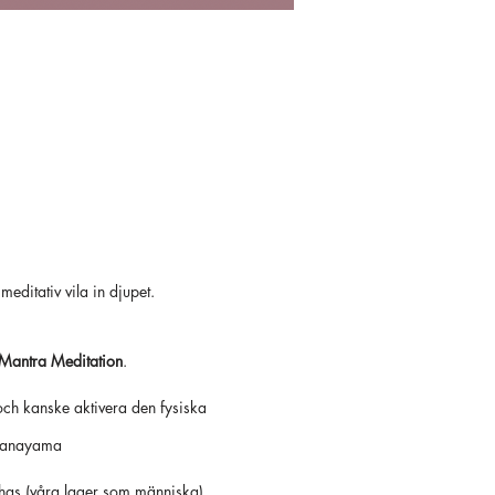
editativ vila in djupet.
Mantra Meditation
.
och kanske aktivera den fysiska
 Pranayama
has (våra lager som människa).