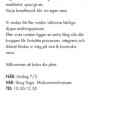
meditativt, spacigt etc. 
Varje breathwork blir sin egen resa.
Vi andas lite fler rundor inklusive härliga 
djupa andningspauser. 
Efter sista rundan ligger en extra lång vila där 
kroppen får fortsätta processen, integrera och 
ibland färdas vi iväg på inre & kosmiska 
resor.
Välkommen att boka din plats
NÄR: 
Lördag 7/3 
VAR: 
Skog Yoga - Midsommarkransen 
TID: 
10.30-12.30 
PRIS: 
440kr 
GUIDE:
 Fredrik Binette 
PS.. 
Ingen erfarenhet behövs
, 
MEN 
om något av detta passar in på dig så 