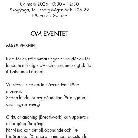
07 mars 2026 10:30 – 12:30
Skogyoga, Tellusborgsvägen 65F, 126 29
Hägersten, Sverige
OM EVENTET
MARS RE:SHIFT
Kom för en två timmars egen stund där du får 
landa hem i dig själv och energimässigt skifta 
tillbaka mot kärnan!
Vi inleder med enkla stående lymf-flöde 
moment. 
Sedan landar vi ner på mattan för att gå in i 
andningens energi.
Cirkulär andning (Breathwork) kan upplevas 
olika gång för gång. 
För vissa kan det bli öppnande och lite 
frigörande,  för andra lugnande, boostande, 