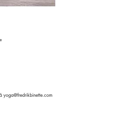
e
 på yoga@fredrikbinette.com