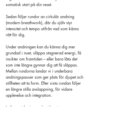
somatisk start på din reset.
Sedan följer rundor av cirkulär andning 
(modern breathwork), där du själv styr 
intensitet och tempo utifrån vad som känns 
rätt för dig.
Under andningen kan du känna dig mer 
grundad i nuet, släppa stagnerad energi, få 
insikter om framtiden – eller bara låta det 
som inte längre gynnar dig att få släppas.
Mellan rundorna landar vi i underbara 
andningspauser som ger plats för djupet och 
stillheten att ta form. Efter sista rundan följer 
en längre stilla avslappning, för vidare 
upplevelse och integration.
I vilan guidar jag en kort heart energy-
visualisering, där du får utforska hur hjärtats 
energi vill expandera – på det sätt som blir 
naturligt för dig.